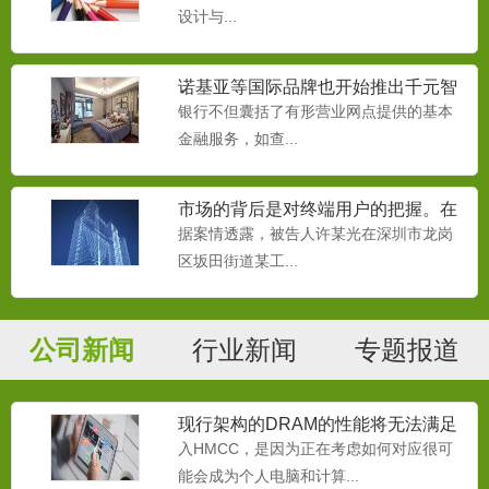
设计与...
诺基亚等国际品牌也开始推出千元智
能机
银行不但囊括了有形营业网点提供的基本
金融服务，如查...
市场的背后是对终端用户的把握。在
移动互联网时代，
据案情透露，被告人许某光在深圳市龙岗
区坂田街道某工...
公司新闻
行业新闻
专题报道
现行架构的DRAM的性能将无法满足
处理器的需要
入HMCC，是因为正在考虑如何对应很可
能会成为个人电脑和计算...