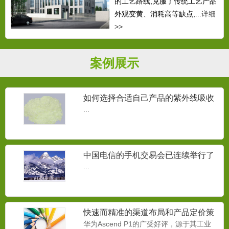
的工艺路线,克服了传统工艺产品
外观变黄、消耗高等缺点,...
详细
>>
案例展示
如何选择合适自己产品的紫外线吸收
剂？
...
中国电信的手机交易会已连续举行了
三届
...
快速而精准的渠道布局和产品定价策
略
华为Ascend P1的广受好评，源于其工业