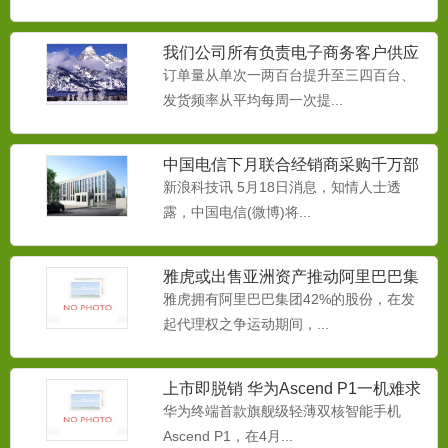
我们公司所有负责电子商务客户供应
链的同事
订单量从单次一两百台提升至三四百台、
发货频率从平均每周一次提...
中国电信下月联合经销商采购千万部
智能手机
新浪科技讯 5月18日消息，知情人士透
露，中国电信(微博)将...
融雪剂
为减缓本品对桥梁、路牌、挡板、汽车底
雅虎或出售亚洲资产推动阿里巴巴集
牌等金属物的腐蚀，而生产...
团IPO
雅虎拥有阿里巴巴集团42%的股份，在发
起代理权之争运动期间，...
中央空调防冻液
上市即脱销 华为Ascend P1一机难求
本品用于中央空调循环系水系统做为防冻
华为终端首款旗舰级轻薄双核智能手机
液使用。本产品专门为冷却...
Ascend P1，在4月...