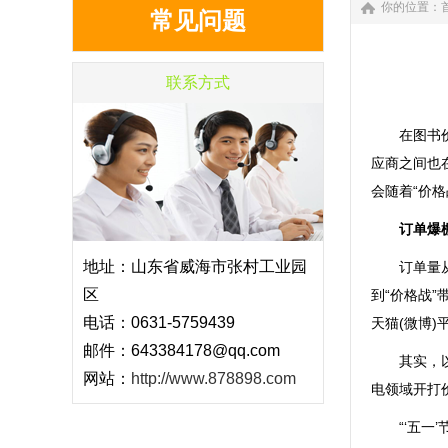
你的位置：
常见问题
联系方式
在图书价格
应商之间也
会随着“价格
订单爆棚
地址：山东省威海市张村工业园
订单量从单
区
到“价格战
电话：0631-5759439
天猫(微博
邮件：643384178@qq.com
其实，以罗
网站：
http://www.878898.com
电领域开打
“‘五一’