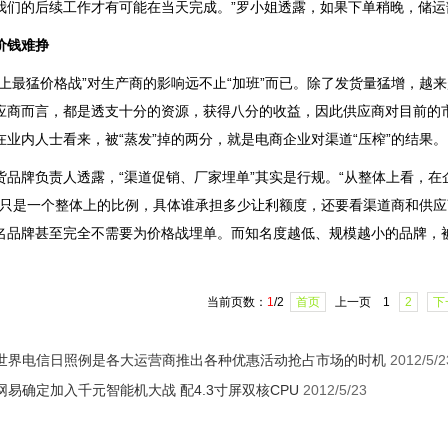
我们的后续工作才有可能在当天完成。”罗小姐透露，如果下单稍晚，储
钱难挣
最猛价格战”对生产商的影响远不止“加班”而已。除了发货量猛增，越来越
应商而言，都是透支十分的资源，获得八分的收益，因此供应商对目前的市场
在业内人士看来，被“蒸发”掉的两分，就是电商企业对渠道“压榨”的结果。
牌负责人透露，“渠道促销、厂家埋单”其实是行规。“从整体上看，在
半’只是一个整体上的比例，具体谁承担多少让利额度，还要看渠道商和供
名品牌甚至完全不需要为价格战埋单。而知名度越低、规模越小的品牌，
当前页数：
1
/2
首页
上一页 1
2
下
世界电信日照例是各大运营商推出各种优惠活动抢占市场的时机
2012/5/2
网易确定加入千元智能机大战 配4.3寸屏双核CPU
2012/5/23