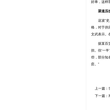
好单，这样
渠道压价
这波“史上
格，对于供
文武表示。
据某百货品
担。但‘一
些，部分知
弈。”
上一篇：
下一篇：