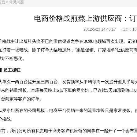
首页
>
常见问题
电商价格战煎熬上游供应商：订
2012/5/23 14:48:17 点击：
10
战中让出版社头痛不已的零供渠道之争在3C家电领域再次出现。记者昨
1
在打着一场暗战。除了订单大幅增加外，“渠道促销、厂家埋单”让供应商
战”不断恶化。
 员工抓狂
次一两百台提升至三四百台、发货频率从平均每周一次提升至几乎每天
”带来的销量增长。本应每天晚上6点下班的罗小姐，已连续3天加班到晚上
)平台商家等客户的订单。
小姐所在的公司规模，电商平台促销带来的流量增长只是家常便饭。但
价格战。
节前，我们公司所有负责电子商务客户供应链的同事在一起开了一个会布