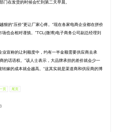
运部门在发货的时候会忙到第二天早晨。
狠的“压价”更让厂家心疼。“现在各家电商企业都在拼价
也会相对谨慎。”TCL(微博)电子商务公司副总经理刘
企业宣称的让利额度中，约有一半金额需要供应商去承
应商的话语权。”该人士表示，大品牌承担的差价就会少一
被转嫁的成本就会越高。“这其实就是渠道商和供应商的博
一页
尾页
3