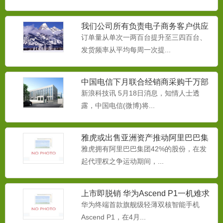
我们公司所有负责电子商务客户供应
链的同事
订单量从单次一两百台提升至三四百台、
发货频率从平均每周一次提...
中国电信下月联合经销商采购千万部
智能手机
新浪科技讯 5月18日消息，知情人士透
融雪剂
露，中国电信(微博)将...
为减缓本品对桥梁、路牌、挡板、汽车底
牌等金属物的腐蚀，而生产...
雅虎或出售亚洲资产推动阿里巴巴集
团IPO
雅虎拥有阿里巴巴集团42%的股份，在发
起代理权之争运动期间，...
中央空调防冻液
本品用于中央空调循环系水系统做为防冻
液使用。本产品专门为冷却...
上市即脱销 华为Ascend P1一机难求
华为终端首款旗舰级轻薄双核智能手机
Ascend P1，在4月...