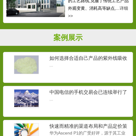
的工艺路线,克服了传统工艺产品
外观变黄、消耗高等缺点,...
详细
>>
案例展示
如何选择合适自己产品的紫外线吸收
剂？
...
中国电信的手机交易会已连续举行了
三届
...
快速而精准的渠道布局和产品定价策
略
华为Ascend P1的广受好评，源于其工业