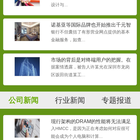
设计与...
诺基亚等国际品牌也开始推出千元智
能机
银行不但囊括了有形营业网点提供的基本
金融服务，如查...
市场的背后是对终端用户的把握。在
移动互联网时代，
据案情透露，被告人许某光在深圳市龙岗
区坂田街道某工...
公司新闻
行业新闻
专题报道
现行架构的DRAM的性能将无法满足
处理器的需要
入HMCC，是因为正在考虑如何对应很可
能会成为个人电脑和计算...