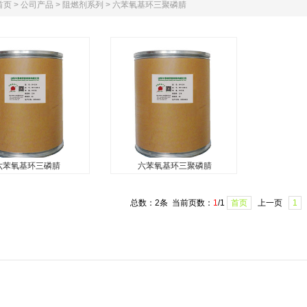
首页
>
公司产品
>
阻燃剂系列
>
六苯氧基环三聚磷腈
六苯氧基环三磷腈
六苯氧基环三聚磷腈
苯氧基环三磷腈
六苯氧基环三聚磷腈
于添加型无卤阻燃剂，
本品为添加型无卤阻燃剂，主
总数：2条 当前页数：
1
/1
首页
上一页
1
卤阻燃剂用于环氧树
要应用于PC、PC/ABS树脂以
铜板、LED发光二极
及PPO、尼龙等制品中。当本
末涂料、灌封材料及高
品用于PC中时，本品添加量为
料。作为无卤阻燃剂用
8-10%时，制品阻燃等级达到
板、粉末涂料、灌封材
FV-0级；本品对环氧树脂...
子材料。...