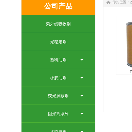
你的位置：
公司产品
紫外线吸收剂
光稳定剂
塑料助剂
六
橡胶助剂
本品属
作为无
荧光屏蔽剂
脂、覆
管、粉
阻燃剂系列
分子材
于覆铜
料及高分
抗静电剂