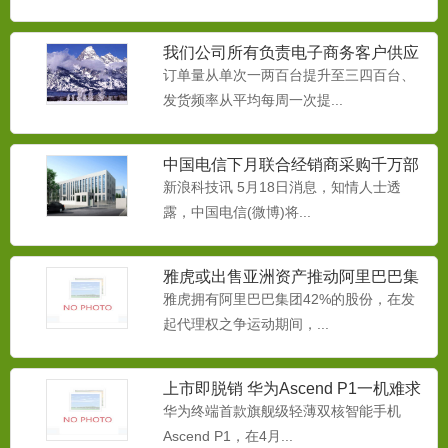
我们公司所有负责电子商务客户供应
链的同事
订单量从单次一两百台提升至三四百台、
发货频率从平均每周一次提...
中国电信下月联合经销商采购千万部
智能手机
新浪科技讯 5月18日消息，知情人士透
露，中国电信(微博)将...
融雪剂
为减缓本品对桥梁、路牌、挡板、汽车底
雅虎或出售亚洲资产推动阿里巴巴集
牌等金属物的腐蚀，而生产...
团IPO
雅虎拥有阿里巴巴集团42%的股份，在发
起代理权之争运动期间，...
中央空调防冻液
上市即脱销 华为Ascend P1一机难求
本品用于中央空调循环系水系统做为防冻
华为终端首款旗舰级轻薄双核智能手机
液使用。本产品专门为冷却...
Ascend P1，在4月...