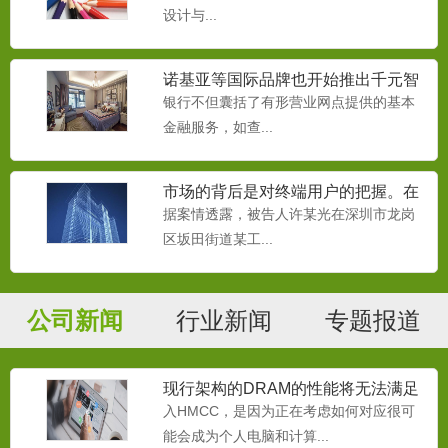
设计与...
诺基亚等国际品牌也开始推出千元智
能机
银行不但囊括了有形营业网点提供的基本
金融服务，如查...
市场的背后是对终端用户的把握。在
移动互联网时代，
据案情透露，被告人许某光在深圳市龙岗
区坂田街道某工...
公司新闻
行业新闻
专题报道
现行架构的DRAM的性能将无法满足
处理器的需要
入HMCC，是因为正在考虑如何对应很可
能会成为个人电脑和计算...