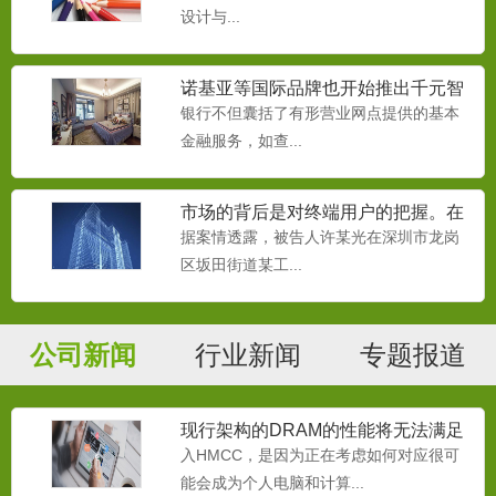
设计与...
诺基亚等国际品牌也开始推出千元智
能机
银行不但囊括了有形营业网点提供的基本
金融服务，如查...
市场的背后是对终端用户的把握。在
移动互联网时代，
据案情透露，被告人许某光在深圳市龙岗
区坂田街道某工...
公司新闻
行业新闻
专题报道
现行架构的DRAM的性能将无法满足
处理器的需要
入HMCC，是因为正在考虑如何对应很可
能会成为个人电脑和计算...