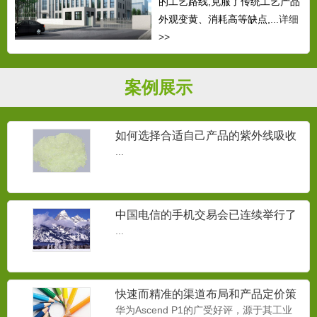
的工艺路线,克服了传统工艺产品
外观变黄、消耗高等缺点,...
详细
>>
案例展示
如何选择合适自己产品的紫外线吸收
剂？
...
中国电信的手机交易会已连续举行了
三届
...
快速而精准的渠道布局和产品定价策
略
华为Ascend P1的广受好评，源于其工业