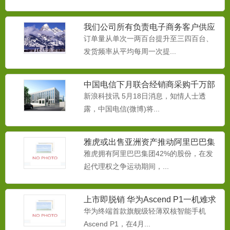
我们公司所有负责电子商务客户供应
链的同事
订单量从单次一两百台提升至三四百台、
发货频率从平均每周一次提...
中国电信下月联合经销商采购千万部
智能手机
新浪科技讯 5月18日消息，知情人士透
融雪剂
露，中国电信(微博)将...
为减缓本品对桥梁、路牌、挡板、汽车底
牌等金属物的腐蚀，而生产...
雅虎或出售亚洲资产推动阿里巴巴集
团IPO
雅虎拥有阿里巴巴集团42%的股份，在发
起代理权之争运动期间，...
中央空调防冻液
本品用于中央空调循环系水系统做为防冻
液使用。本产品专门为冷却...
上市即脱销 华为Ascend P1一机难求
华为终端首款旗舰级轻薄双核智能手机
Ascend P1，在4月...