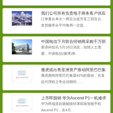
我们公司所有负责电子商务客户供应
链的同事
订单量从单次一两百台提升至三四百台、
发货频率从平均每周一次提...
中国电信下月联合经销商采购千万部
智能手机
新浪科技讯 5月18日消息，知情人士透
融雪剂
露，中国电信(微博)将...
为减缓本品对桥梁、路牌、挡板、汽车底
牌等金属物的腐蚀，而生产...
雅虎或出售亚洲资产推动阿里巴巴集
团IPO
雅虎拥有阿里巴巴集团42%的股份，在发
起代理权之争运动期间，...
中央空调防冻液
本品用于中央空调循环系水系统做为防冻
液使用。本产品专门为冷却...
上市即脱销 华为Ascend P1一机难求
华为终端首款旗舰级轻薄双核智能手机
Ascend P1，在4月...