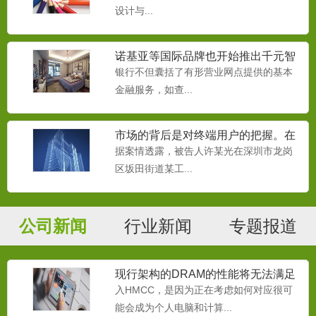
设计与...
诺基亚等国际品牌也开始推出千元智
能机
银行不但囊括了有形营业网点提供的基本
金融服务，如查...
市场的背后是对终端用户的把握。在
移动互联网时代，
据案情透露，被告人许某光在深圳市龙岗
区坂田街道某工...
公司新闻
行业新闻
专题报道
现行架构的DRAM的性能将无法满足
处理器的需要
入HMCC，是因为正在考虑如何对应很可
能会成为个人电脑和计算...