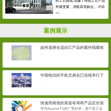
的工艺路线,克服了传统工艺产品
外观变黄、消耗高等缺点,...
详细
>>
案例展示
如何选择合适自己产品的紫外线吸收
剂？
...
中国电信的手机交易会已连续举行了
三届
...
快速而精准的渠道布局和产品定价策
略
华为Ascend P1的广受好评，源于其工业