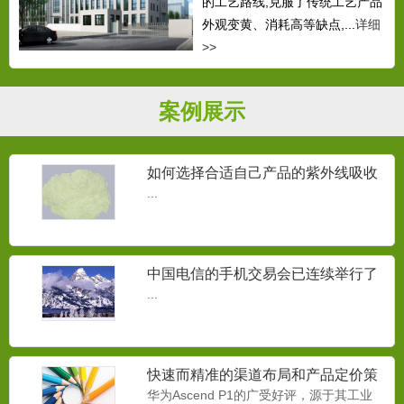
的工艺路线,克服了传统工艺产品
外观变黄、消耗高等缺点,...
详细
>>
案例展示
如何选择合适自己产品的紫外线吸收
剂？
...
中国电信的手机交易会已连续举行了
三届
...
快速而精准的渠道布局和产品定价策
略
华为Ascend P1的广受好评，源于其工业