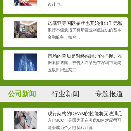
设计与...
诺基亚等国际品牌也开始推出千元智
能机
银行不但囊括了有形营业网点提供的基本
金融服务，如查...
市场的背后是对终端用户的把握。在
移动互联网时代，
据案情透露，被告人许某光在深圳市龙岗
区坂田街道某工...
公司新闻
行业新闻
专题报道
现行架构的DRAM的性能将无法满足
处理器的需要
入HMCC，是因为正在考虑如何对应很可
能会成为个人电脑和计算...