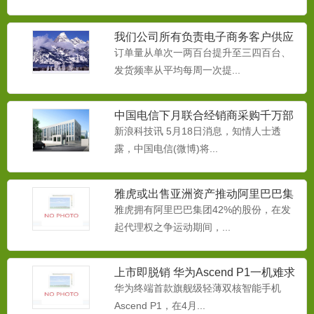
我们公司所有负责电子商务客户供应
链的同事
订单量从单次一两百台提升至三四百台、
发货频率从平均每周一次提...
中国电信下月联合经销商采购千万部
智能手机
新浪科技讯 5月18日消息，知情人士透
露，中国电信(微博)将...
融雪剂
为减缓本品对桥梁、路牌、挡板、汽车底
牌等金属物的腐蚀，而生产...
雅虎或出售亚洲资产推动阿里巴巴集
团IPO
雅虎拥有阿里巴巴集团42%的股份，在发
起代理权之争运动期间，...
中央空调防冻液
本品用于中央空调循环系水系统做为防冻
上市即脱销 华为Ascend P1一机难求
液使用。本产品专门为冷却...
华为终端首款旗舰级轻薄双核智能手机
Ascend P1，在4月...