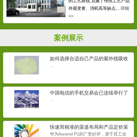
的工艺路线,克服了传统工艺产品
外观变黄、消耗高等缺点,...
详细
>>
案例展示
如何选择合适自己产品的紫外线吸收
剂？
...
中国电信的手机交易会已连续举行了
三届
...
快速而精准的渠道布局和产品定价策
略
华为Ascend P1的广受好评，源于其工业