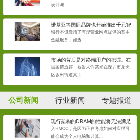
设计与...
诺基亚等国际品牌也开始推出千元智
能机
银行不但囊括了有形营业网点提供的基本
金融服务，如查...
市场的背后是对终端用户的把握。在
移动互联网时代，
据案情透露，被告人许某光在深圳市龙岗
区坂田街道某工...
公司新闻
行业新闻
专题报道
现行架构的DRAM的性能将无法满足
处理器的需要
入HMCC，是因为正在考虑如何对应很可
能会成为个人电脑和计算...