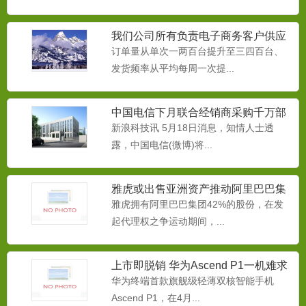
我们公司所有负责电子商务客户供应
链的同事
订单量从单次一两百台提升至三四百台、
发货频率从平均每周一次提...
中国电信下月联合经销商采购千万部
融雪剂
智能手机
新浪科技讯 5月18日消息，知情人士透
为减缓本品对桥梁、路牌、挡板、汽车底
露，中国电信(微博)将...
牌等金属物的腐蚀，而生产...
雅虎或出售亚洲资产推动阿里巴巴集
团IPO
雅虎拥有阿里巴巴集团42%的股份，在发
中央空调防冻液
起代理权之争运动期间，...
本品用于中央空调循环系水系统做为防冻
液使用。本产品专门为冷却...
上市即脱销 华为Ascend P1一机难求
华为终端首款旗舰级轻薄双核智能手机
Ascend P1，在4月...
循环水防冻液